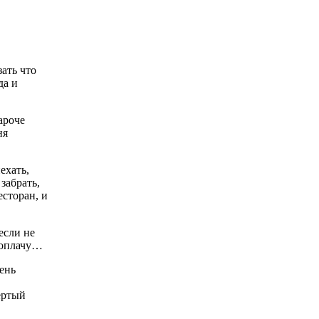
зать что
да и
кароче
ня
ехать,
забрать,
есторан, и
если не
а оплачу…
чень
ертый