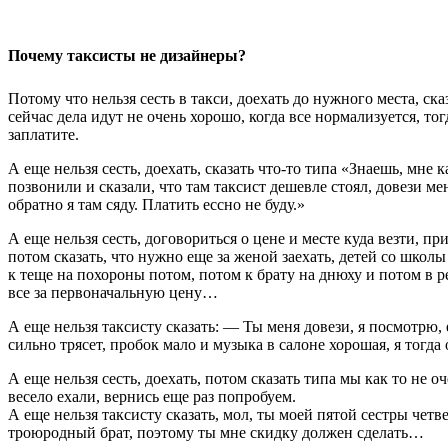
Почему таксисты не дизайнеры?
Потому что нельзя сесть в такси, доехать до нужного места, ска
сейчас дела идут не очень хорошо, когда все нормализуется, тог
заплатите.
А еще нельзя сесть, доехать, сказать что-то типа «Знаешь, мне 
позвонили и сказали, что там таксист дешевле стоял, довези ме
обратно я там сяду. Платить ессно не буду.»
А еще нельзя сесть, договориться о цене и месте куда везти, при
потом сказать, что нужно еще за женой заехать, детей со школы 
к теще на похороны потом, потом к брату на днюху и потом в р
все за первоначальную цену…
А еще нельзя таксисту сказать: — Ты меня довези, я посмотрю, 
сильно трясет, пробок мало и музыка в салоне хорошая, я тогд
А еще нельзя сесть, доехать, потом сказать типа мы как то не о
весело ехали, вернись еще раз попробуем.
А еще нельзя таксисту сказать, мол, ты моей пятой сестры четв
троюродный брат, поэтому ты мне скидку должен сделать…