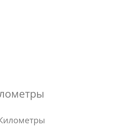
илометры
 Километры