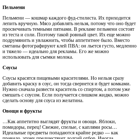
Пельмени
Пельмени — кошмар каждого фуд-стилиста. Их приходится
лепить вручную. Мясо добавлять нельзя, потому что оно будет
просвечивать темными пятнами. В рекламе пельмени состоят
из теста и соли. Поэтому такой ровный цвет. Их еще можно
подрумянить и увлажнить, чтобы аппетитнее было. Вместо
сметаны фотографируют клей ПВА: он льется густо, медленно
и тяжело — идеально для рекламы. Его же можно
использовать для съемки молока.
Соусы
Соусы красятся пищевыми красителями. Но нельзя сразу
добавить краску в соус, он тогда свернется и будет комками.
Нужно сначала развести краситель со спиртом, а потом уже
смешать с соусом. Если получается слишком жидко, можно
сделать основу для соуса из желатина.
Овощи и фрукты
…Как аппетитно выглядят фрукты и овощи. Яблоки,
помидоры, перец! Свежие, спелые, с каплями росы…
Идеальные предметы попадаются крайне редко — как
правило, этому предшествует долгий отбор. Иногда