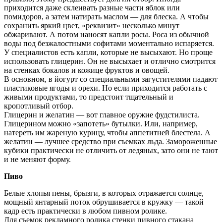
приходится даже склеивать разные части яблок или
помидоров, а затем натирать маслом — для блеска. А чтобы
сохранить яркий цвет, «реквизит» несколько минут
обжаривают. А потом наносят капли росы. Роса из обычной
воды под безжалостными софитами моментально испаряется.
У специалистов есть капли, которые не высыхают. Но проще
использовать глицерин. Он не высыхает и отлично смотрится
на стенках бокалов и кожице фруктов и овощей.
В основном, в йогурт со специальными загустителями падают
пластиковые ягоды и орехи. Но если приходится работать с
живыми продуктами, то предстоит тщательный и
кропотливый отбор.
Глицерин и желатин — вот главное оружие фудстилиста.
Глицерином можно «запотеть» бутылки. Или, например,
натереть им жареную курицу, чтобы аппетитней блестела. А
желатин — лучшее средство при съемках льда. Замороженные
кубики практически не отличить от ледяных, зато они не тают
и не меняют форму.
Пиво
Белые хлопья пены, брызги, в которых отражается солнце,
мощный янтарный поток обрушивается в кружку — такой
кадр есть практически в любом пивном ролике.
Для съемок рекламного ролика стенки пивного стакана