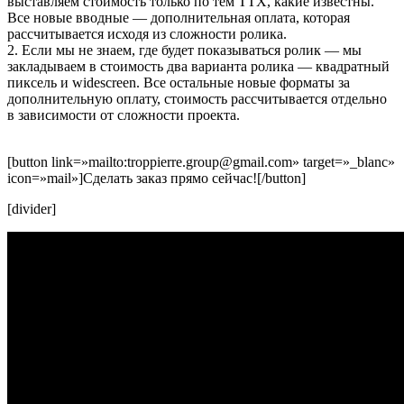
выставляем стоимость только по тем ТТХ, какие известны.
Все новые вводные — дополнительная оплата, которая
рассчитывается исходя из сложности ролика.
2. Если мы не знаем, где будет показываться ролик — мы
закладываем в стоимость два варианта ролика — квадратный
пиксель и widescreen. Все остальные новые форматы за
дополнительную оплату, стоимость рассчитывается отдельно
в зависимости от сложности проекта.
[button link=»mailto:troppierre.group@gmail.com» target=»_blanc»
icon=»mail»]Сделать заказ прямо сейчас![/button]
[divider]