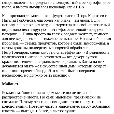
сладкомолочного продукта используют взбитое картофельное
пюре, а вместо льющегося шоколада клей ПВА.
Как признаются московские фудстилисты Игорь Коротеев и
Наталья Горбунова, еда более капризна, чем люди. Если
неправильно снял котлету, она теряет за час свой аппетитный
вид и надо нести другую — эта «фотогеничный» вид уже
потеряла… Пища просто на глазах оседает, желтеет, темнеет,
для нее ведь, съемка — тяжелое испытание. Но самая большая
проблема — съемка продуктов, которые были заморожены, а
потом должны подвергнуться горячей обработке.
Петр Гончаров, специалист по спецэффектам: «В реальности
практически ничего не готовится — все декорируется
красками, гелями, специальными горелками. Затем на них
добавляется опять же искусственный дым, который создает
иллюзию горячего блюда. Это может быть совершенно
несъедобно, но должно быть красиво».
Майонез
Реклама майонезов на втором месте после пива по
распространенности. Но сами майонезы практически не
снимают. Потому что те не совпадают то по цвету, то по
консистенции. Поэтому часто в майонезную массу добавляют
известь — выглядит белее, а льется лучше.