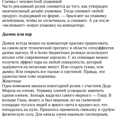
Съемка с неизвестной упаковкой
Часто рекламный ролик снимается до того, как утвержден
окончательный дизайн упаковки. Тогда снимают любой
продукт, подходящий по форме, — брызгают на упаковку
антибликом, чтобы не отсвечивала, и снимают. А уж после
«вклеивают» новую упаковку на компьютере.
Дымок или пар
Дымок всегда можно на компьютере красиво пририсовать.
на самом деле технический прогресс в области спецэффектов
далеко шагнул. И в более бюджетных роликах используют
вполне себе современные аэрозоли. С их помощью можно
получить эффект пара на любой поверхности, который
задержится на несколько минут. Или создать туман, или
дымку. Или покрыть все пылью и паутиной. Правда, эти
удовольствия тоже недешевы.
Животные
Одна компания заказала новогодний ролик с участием Деда
Мороза на оленях. Упряжку оленей уговорили заменить
одним оленем. Зоопарк выделил самого мирного — Гошу. В
вольере Гоша, может, и был мирным, но на съемочной
площадке пугался людей и яркого света и крушил все, что
попадалось на пути. Пришлось применить смекалку и грубую
физическую силу. Для начала оленя накачали снотворным,