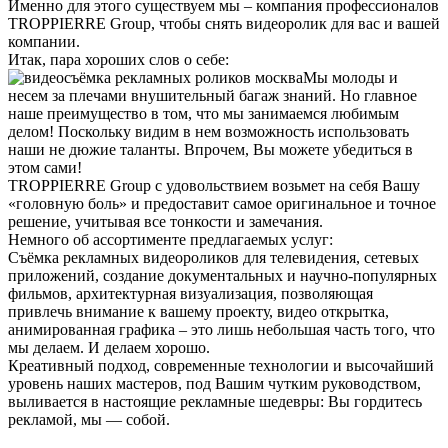
Именно для этого существуем мы – компания профессионалов
TROPPIERRE Group, чтобы снять видеоролик для вас и вашей
компании.
Итак, пара хороших слов о себе:
Мы молоды и
несем за плечами внушительный багаж знаний. Но главное
наше преимущество в том, что мы занимаемся любимым
делом! Поскольку видим в нем возможность использовать
наши не дюжие таланты. Впрочем, Вы можете убедиться в
этом сами!
TROPPIERRE Group с удовольствием возьмет на себя Вашу
«головную боль» и предоставит самое оригинальное и точное
решение, учитывая все тонкости и замечания.
Немного об ассортименте предлагаемых услуг:
Съёмка рекламных видеороликов для телевидения, сетевых
приложений, создание документальных и научно-популярных
фильмов, архитектурная визуализация, позволяющая
привлечь внимание к вашему проекту, видео открытка,
анимированная графика – это лишь небольшая часть того, что
мы делаем. И делаем хорошо.
Креативный подход, современные технологии и высочайший
уровень наших мастеров, под Вашим чутким руководством,
выливается в настоящие рекламные шедевры: Вы гордитесь
рекламой, мы — собой.