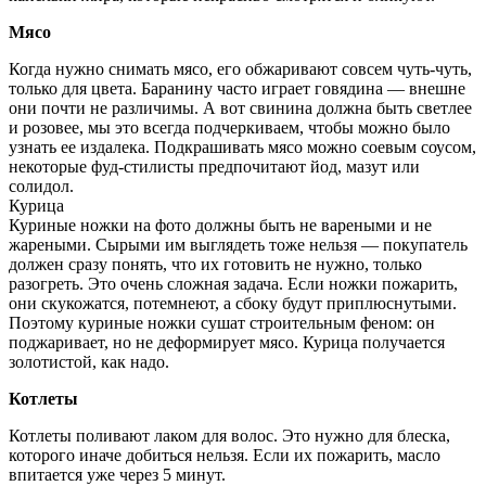
Мясо
Когда нужно снимать мясо, его обжаривают совсем чуть-чуть,
только для цвета. Баранину часто играет говядина — внешне
они почти не различимы. А вот свинина должна быть светлее
и розовее, мы это всегда подчеркиваем, чтобы можно было
узнать ее издалека. Подкрашивать мясо можно соевым соусом,
некоторые фуд-стилисты предпочитают йод, мазут или
солидол.
Курица
Куриные ножки на фото должны быть не вареными и не
жареными. Сырыми им выглядеть тоже нельзя — покупатель
должен сразу понять, что их готовить не нужно, только
разогреть. Это очень сложная задача. Если ножки пожарить,
они скукожатся, потемнеют, а сбоку будут приплюснутыми.
Поэтому куриные ножки сушат строительным феном: он
поджаривает, но не деформирует мясо. Курица получается
золотистой, как надо.
Котлеты
Котлеты поливают лаком для волос. Это нужно для блеска,
которого иначе добиться нельзя. Если их пожарить, масло
впитается уже через 5 минут.