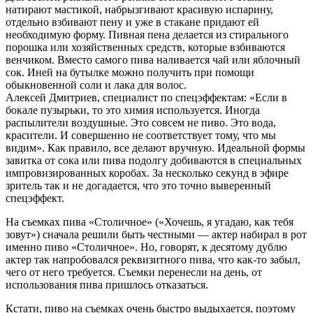
натирают мастикой, набрызгивают красивую испарину,
отдельно взбивают пену и уже в стакане придают ей
необходимую форму. Пивная пена делается из стирального
порошка или хозяйственных средств, которые взбиваются
венчиком. Вместо самого пива наливается чай или яблочный
сок. Иней на бутылке можно получить при помощи
обыкновенной соли и лака для волос.
Алексей Дмитриев, специалист по спецэффектам: «Если в
бокале пузырьки, то это химия используется. Иногда
распылители воздушные. Это совсем не пиво. Это вода,
красители. И совершенно не соответствует тому, что мы
видим». Как правило, все делают вручную. Идеальной формы
завитка от сока или пива подолгу добиваются в специальных
импровизированных коробах. За несколько секунд в эфире
зритель так и не догадается, что это точно выверенный
спецэффект.
На съемках пива «Столичное» («Хочешь, я угадаю, как тебя
зовут») сначала решили быть честными — актер набирал в рот
именно пиво «Столичное». Но, говорят, к десятому дублю
актер так напробовался реквизитного пива, что как-то забыл,
чего от него требуется. Съемки перенесли на день, от
использования пива пришлось отказаться.
Кстати, пиво на съемках очень быстро выдыхается, поэтому