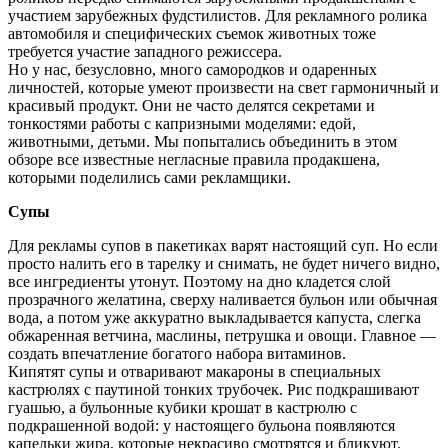
участием зарубежных фудстилистов. Для рекламного ролика
автомобиля и специфических съемок животных тоже
требуется участие западного режиссера.
Но у нас, безусловно, много самородков и одаренных
личностей, которые умеют произвести на свет гармоничный и
красивый продукт. Они не часто делятся секретами и
тонкостями работы с капризными моделями: едой,
животными, детьми. Мы попытались объединить в этом
обзоре все известные негласные правила продакшена,
которыми поделились сами рекламщики.
Супы
Для рекламы супов в пакетиках варят настоящий суп. Но если
просто налить его в тарелку и снимать, не будет ничего видно,
все ингредиенты утонут. Поэтому на дно кладется слой
прозрачного желатина, сверху наливается бульон или обычная
вода, а потом уже аккуратно выкладывается капуста, слегка
обжаренная ветчина, маслины, петрушка и овощи. Главное —
создать впечатление богатого набора витаминов.
Кипятят супы и отваривают макароны в специальных
кастрюлях с паутиной тонких трубочек. Рис подкрашивают
гуашью, а бульонные кубики крошат в кастрюлю с
подкрашенной водой: у настоящего бульона появляются
капельки жира, которые некрасиво смотрятся и бликуют.