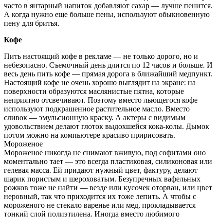
часто в янтарный напиток добавляют сахар — лучше пенится.
А когда нужно еще больше пены, используют обыкновенную
пену для бритья.
Кофе
Пить настоящий кофе в рекламе — не только дорого, но и
небезопасно. Съемочный день длится по 12 часов и больше. И
весь день пить кофе — прямая дорога в ближайший медпункт.
Настоящий кофе не очень хорошо выглядит на экране: на
поверхности образуются маслянистые пятна, которые
неприятно отсвечивают. Поэтому вместо льющегося кофе
используют подкрашенное растительное масло. Вместо
сливок — эмульсионную краску. А актеры с видимым
удовольствием делают глоток выдохшейся кока-колы. Дымок
потом можно на компьютере красиво пририсовать.
Мороженое
Мороженое никогда не снимают вживую, под софитами оно
моментально тает — это всегда пластиковая, силиконовая или
гелевая масса. Ей придают нужный цвет, фактуру, делают
шарик пористым и шероховатым. Безупречных вафельных
рожков тоже не найти — везде или кусочек оторван, или цвет
неровный, так что приходится их тоже лепить. А чтобы с
мороженого не стекало варенье или мед, прокладывается
тонкий слой полиэтилена. Иногда вместо любимого