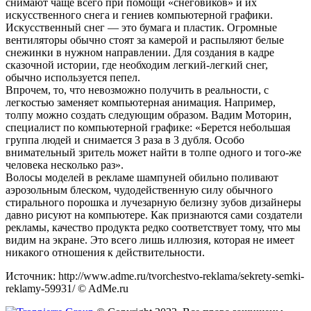
снимают чаще всего при помощи «снеговиков» и их
искусственного снега и гениев компьютерной графики.
Искусственный снег — это бумага и пластик. Огромные
вентиляторы обычно стоят за камерой и распыляют белые
снежинки в нужном направлении. Для создания в кадре
сказочной истории, где необходим легкий-легкий снег,
обычно используется пепел.
Впрочем, то, что невозможно получить в реальности, с
легкостью заменяет компьютерная анимация. Например,
толпу можно создать следующим образом. Вадим Моторин,
специалист по компьютерной графике: «Берется небольшая
группа людей и снимается 3 раза в 3 дубля. Особо
внимательный зритель может найти в толпе одного и того-же
человека несколько раз».
Волосы моделей в рекламе шампуней обильно поливают
аэрозольным блеском, чудодейственную силу обычного
стирального порошка и лучезарную белизну зубов дизайнеры
давно рисуют на компьютере. Как признаются сами создатели
рекламы, качество продукта редко соответствует тому, что мы
видим на экране. Это всего лишь иллюзия, которая не имеет
никакого отношения к действительности.
Источник: http://www.adme.ru/tvorchestvo-reklama/sekrety-semki-
reklamy-59931/ © AdMe.ru