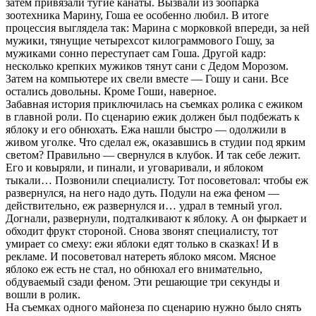
затем привязали тугие канаты. Вызвали из зоопарка
зоотехника Марину, Гоша ее особенно любил. В итоге
процессия выглядела так: Марина с морковкой впереди, за ней
мужики, тянущие четырехсот килограммового Гошу, за
мужиками сонно переступает сам Гоша. Другой кадр:
несколько крепких мужиков тянут сани с Дедом Морозом.
Затем на компьютере их свели вместе — Гошу и сани. Все
остались довольны. Кроме Гоши, наверное.
Забавная история приключилась на съемках ролика с ежиком
в главной роли. По сценарию ежик должен был подбежать к
яблоку и его обнюхать. Ежа нашли быстро — одолжили в
живом уголке. Что сделал еж, оказавшись в студии под ярким
светом? Правильно — свернулся в клубок. И так себе лежит.
Его и ковыряли, и пинали, и уговаривали, и яблоком
тыкали… Позвонили специалисту. Тот посоветовал: чтобы еж
развернулся, на него надо дуть. Подули на ежа феном —
действительно, еж развернулся и… удрал в темный угол.
Догнали, развернули, подталкивают к яблоку. А он фыркает и
обходит фрукт стороной. Снова звонят специалисту, тот
умирает со смеху: ежи яблоки едят только в сказках! И в
рекламе. И посоветовал натереть яблоко мясом. Мясное
яблоко еж есть не стал, но обнюхал его внимательно,
обдуваемый сзади феном. Эти решающие три секунды и
вошли в ролик.
На съемках одного майонеза по сценарию нужно было снять