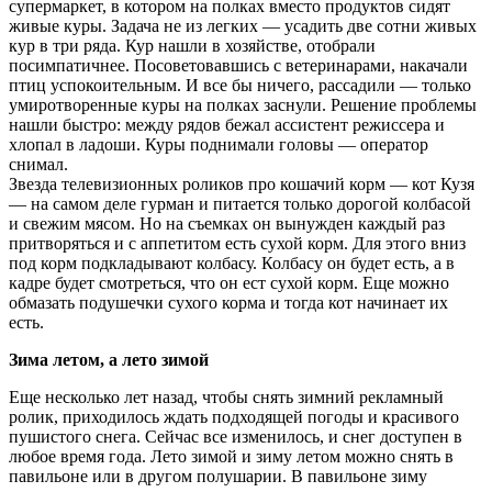
супермаркет, в котором на полках вместо продуктов сидят
живые куры. Задача не из легких — усадить две сотни живых
кур в три ряда. Кур нашли в хозяйстве, отобрали
посимпатичнее. Посоветовавшись с ветеринарами, накачали
птиц успокоительным. И все бы ничего, рассадили — только
умиротворенные куры на полках заснули. Решение проблемы
нашли быстро: между рядов бежал ассистент режиссера и
хлопал в ладоши. Куры поднимали головы — оператор
снимал.
Звезда телевизионных роликов про кошачий корм — кот Кузя
— на самом деле гурман и питается только дорогой колбасой
и свежим мясом. Но на съемках он вынужден каждый раз
притворяться и с аппетитом есть сухой корм. Для этого вниз
под корм подкладывают колбасу. Колбасу он будет есть, а в
кадре будет смотреться, что он ест сухой корм. Еще можно
обмазать подушечки сухого корма и тогда кот начинает их
есть.
Зима летом, а лето зимой
Еще несколько лет назад, чтобы снять зимний рекламный
ролик, приходилось ждать подходящей погоды и красивого
пушистого снега. Сейчас все изменилось, и снег доступен в
любое время года. Лето зимой и зиму летом можно снять в
павильоне или в другом полушарии. В павильоне зиму