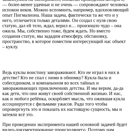
— более-менее удачные и не очень — сопровождают человека
испокон веков. Можно вспомнить, например, вдохновляющий
опыт Пигмалиона. Наша задача, фактически та же что и у
него, отличается только деталями. Он создал с нуля свою
статую, дал ей тело, ждал, верил и… произошло чудо – она
ожила. Мы, собственно тоже, будем ждать. Но вместо
создания статуи, мы зададим атмосферу, обстановку,
пространство, в которое поместим интересующий нас объект
– куклу.
Ведь куклы воистину завораживают. Кто не играл в них в
детстве? Кто не спал с ними в обнимку? Кукла была и
собеседником, и компаньоном во всех тайных и
завораживающих приключениях детства. И мы верим, да-да
как дети, что они живут своей собственной жизнью. И нас,
как и любого ребёнка, оскорбляет мысль, что ожившая кукла
ассоциируется с фильмами ужасов. Ради того чтобы
опровергнуть это и показать их настоящую сущность, мы и
затеяли всё это.
При проведении эксперимента нашей основной задачей будет
видео-документирование происходящего. Поэтому нам