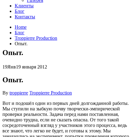
Галерея
Клиенты
Блог
Контакты
Home
Блог
Troppierre Production
Опыт.
Опыт.
19
Янв
19 января 2012
Опыт.
By
troppierre
Troppierre Production
Вот и подошёл один из первых дней долгожданной работы.
Мы ступили на зыбкую почву творчески-эмпирической
проверки реальности. Задача перед нами поставленная,
очевидно трудна, если не сказать опасна. От того такой
сосредоточенный взгляд у участников этого процесса, ведь
все знают, что легко не будет, и готовы к этому. Мы
замахнулись на эксперимент
, попытки проведения которого,