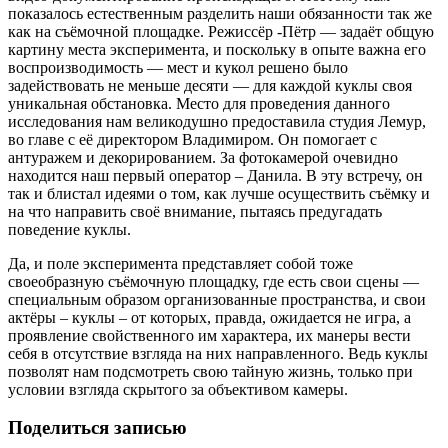
показалось естественным разделить наши обязанности так же
как на съёмочной площадке. Режиссёр -Пётр — задаёт общую
картину места эксперимента, и поскольку в опыте важна его
воспроизводимость — мест и кукол решено было
задействовать не меньше десяти — для каждой куклы своя
уникальная обстановка. Место для проведения данного
исследования нам великодушно предоставила студия Лемур,
во главе с её директором Владимиром. Он помогает с
антуражем и декорированием. За фотокамерой очевидно
находится наш первый оператор – Данила. В эту встречу, он
так и блистал идеями о том, как лучше осуществить съёмку и
на что направить своё внимание, пытаясь предугадать
поведение куклы.
Да, и поле эксперимента представляет собой тоже
своеобразную съёмочную площадку, где есть свои сцены —
специальным образом организованные пространства, и свои
актёры – куклы – от которых, правда, ожидается не игра, а
проявление свойственного им характера, их манеры вести
себя в отсутствие взгляда на них направленного. Ведь куклы
позволят нам подсмотреть свою тайную жизнь, только при
условии взгляда скрытого за объективом камеры.
Поделиться записью