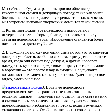
Мы сейчас не будем затрагивать приспособления для
качественной съемки в дождливую погоду, такие как зонты,
бленды, навесы и так далее — уверены, это и так вам ясно.
Мы затронем несколько творческих моментов такой съемки.
1. Когда идет дождь, все поверхности приобретают
интересные цвета и формы, благодаря преломлению лучей
света на поверхности воды. Изображение становится более
насыщенным, цвета глубокими.
2. В дождливую погоду все маски смываются: кто-то радуется
дождю и улыбается, особенно яркие эмоции у детей в летнее
время, когда они бегают под дождем, а другие наоборот
нахмурены, кутаются в дождевики и прячут все свои эмоции
в воротник — это просто кладезь эмоций. Не упускайте
возможности их запечатлеть и у вас потом будет интересное
видео, эмоциональное.
3. Вода и ее поверхность
предоставляет вам неограниченные композиционные
решения, главное — подмечать их: брызги, игра света на них
и съемка сквозь эту пелену, отражения в лужах мостовых,
преломляющиеся изображения в потоках воды и ручейках,
стекающих по стеклу. Особенно прекрасны городские огни в