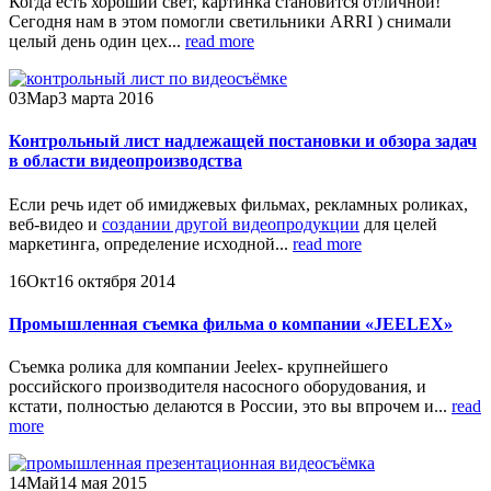
Когда есть хороший свет, картинка становится отличной!
Сегодня нам в этом помогли светильники ARRI ) снимали
целый день один цех...
read more
03
Мар
3 марта 2016
Контрольный лист надлежащей постановки и обзора задач
в области видеопроизводства
Если речь идет об имиджевых фильмах, рекламных роликах,
веб-видео и
создании другой видеопродукции
для целей
маркетинга, определение исходной...
read more
16
Окт
16 октября 2014
Промышленная съемка фильма о компании «JEELEX»
Съемка ролика для компании Jeelex- крупнейшего
российского производителя насосного оборудования, и
кстати, полностью делаются в России, это вы впрочем и...
read
more
14
Май
14 мая 2015