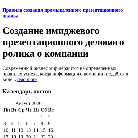
Правила создания промышленного презентационного
ролика
Создание имиджевого
презентационного делового
ролика о компании
Современный бизнес-мир держится на определённых
правилах успеха, когда информация о компании подаётся в
виде...
read more
Календарь постов
Август 2026
Пн
Вт
Ср
Чт
Пт
Сб
Вс
1
2
3
4
5
6
7
8
9
10
11
12
13
14
15
16
17
18
19
20
21
22
23