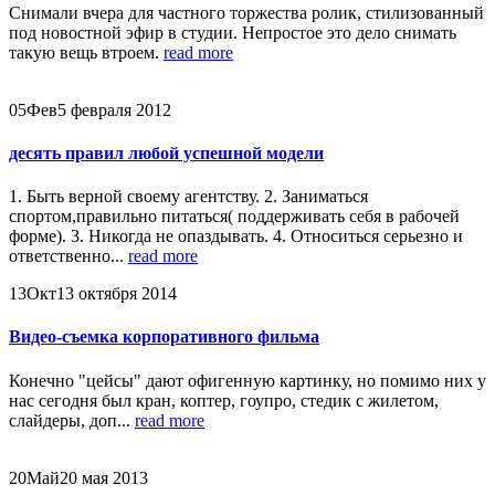
Снимали вчера для частного торжества ролик, стилизованный
под новостной эфир в студии. Непростое это дело снимать
такую вещь втроем.
read more
05
Фев
5 февраля 2012
десять правил любой успешной модели
1. Быть верной своему агентству. 2. Заниматься
спортом,правильно питаться( поддерживать себя в рабочей
форме). 3. Никогда не опаздывать. 4. Относиться серьезно и
ответственно...
read more
13
Окт
13 октября 2014
Видео-съемка корпоративного фильма
Конечно "цейсы" дают офигенную картинку, но помимо них у
нас сегодня был кран, коптер, гоупро, стедик с жилетом,
слайдеры, доп...
read more
20
Май
20 мая 2013