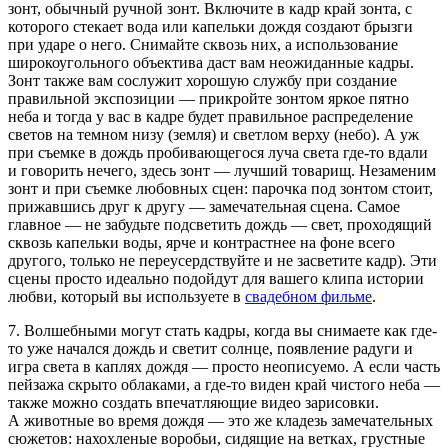
зонт, обычный ручной зонт. Включите в кадр край зонта, с
которого стекает вода или капельки дождя создают брызги
при ударе о него. Снимайте сквозь них, а использование
широкоугольного объектива даст вам неожиданные кадры.
Зонт также вам сослужит хорошую службу при создание
правильной экспозиции — прикройте зонтом яркое пятно
неба и тогда у вас в кадре будет правильное распределение
светов на темном низу (земля) и светлом верху (небо). А уж
при съемке в дождь пробивающегося луча света где-то вдали
и говорить нечего, здесь зонт — лучший товарищ. Незаменим
зонт и при съемке любовных сцен: парочка под зонтом стоит,
прижавшись друг к другу — замечательная сцена. Самое
главное — не забудьте подсветить дождь — свет, проходящий
сквозь капельки воды, ярче и контрастнее на фоне всего
другого, только не переусердствуйте и не засветите кадр). Эти
сцены просто идеально подойдут для вашего клипа истории
любви, который вы используете в
свадебном фильме
.
7. Волшебными могут стать кадры, когда вы снимаете как где-
то уже начался дождь и светит солнце, появление радуги и
игра света в каплях дождя — просто неописуемо. А если часть
пейзажа скрыто облаками, а где-то виден край чистого неба —
также можно создать впечатляющие видео зарисовки.
А животные во время дождя — это же кладезь замечательных
сюжетов: нахохленые воробьи, сидящие на ветках, грустные