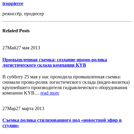
troppierre
режиссёр, продюсер
Related
Posts
27
Май
27 мая 2013
Промышленная съемка: создание промо-ролика
логистического склада компании KYB
В субботу 25 мая у нас проходила промышленная съемка:
снимали промо-ролик логистического склада (видео-визитка)
крупнейшего производителя гидравлического оборудования
компании KYB....
read more
27
Мар
27 марта 2013
Съемка ролика стилизованного под «новостной эфир в
студии»