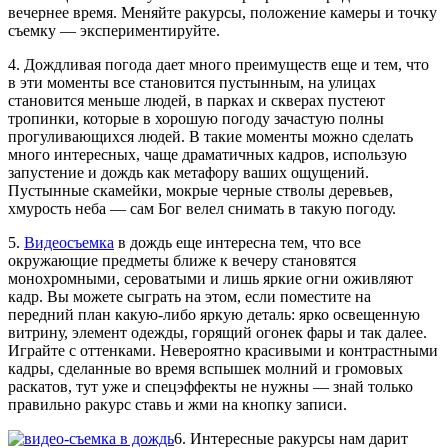
вечернее время. Меняйте ракурсы, положение камеры и точку
съемку — экспериментируйте.
4. Дождливая погода дает много преимуществ еще и тем, что
в эти моменты все становится пустынным, на улицах
становится меньше людей, в парках и скверах пустеют
тропинки, которые в хорошую погоду зачастую полны
прогуливающихся людей. В такие моменты можно сделать
много интересных, чаще драматичных кадров, использую
запустение и дождь как метафору ваших ощущений.
Пустынные скамейки, мокрые черные стволы деревьев,
хмурость неба — сам Бог велел снимать в такую погоду.
5.
Видеосъемка
в дождь еще интересна тем, что все
окружающие предметы ближе к вечеру становятся
монохромными, сероватыми и лишь яркие огни оживляют
кадр. Вы можете сыграть на этом, если поместите на
передний план какую-либо яркую деталь: ярко освещенную
витрину, элемент одежды, горящий огонек фары и так далее.
Играйте с оттенками. Невероятно красивыми и контрастными
кадры, сделанные во время вспышек молний и громовых
раскатов, тут уже и спецэффекты не нужны — знай только
правильно ракурс ставь и жми на кнопку записи.
6. Интересные ракурсы нам дарит