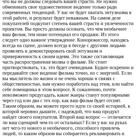
что вы не должны следовать вашей страсти. Не нужно
обменивать свое художественное видение только ради
современных тенденций. У вас не будет хватать энтузиазма в
этой работе, и результат будет неважным. На самом деле
покупателей подкупит степень вашей страсти и увлеченности
проектом. Вы просто должны осознать, что чем необычнее
ваш фильм, тем ниже потенциал его продажи. Из этого
следует одно важное утверждение. Кинорежиссер, находясь
всегда на сцене, должен всегда в беседе с другими людьми
проявлять и демонстрировать свой энтузиазм и
приверженность к своим идеям. Это также составляющая
часть распространения молвы о фильме. Не стоит
притворствовать, т.к. это будет очевидным. Будьте искренни и
передавайте свое видение фильма точно, но с энергией. Если
вы мыслитель по жизни и не очень хороши в связях с
общественностью, вам нужно поработать над этим, или найти
себе помощника в этом вопросе. К сожалению, почти
невозможно предугадать, какие жанры станут популярными
через год или два с тех пор, как ваш фильм будет отснят.
Таким образом, вы можете просто идти со своей историей, к
которой неровно дышите, с надеждой, что ваш продукт
найдет своего покупателя. Второй ваш вопрос — отличается
ли ваш сценарий чем-то от остальных? Если у вас на руках
нет чего-то нового и необычного, способного привлечь
людей, то каким образом вы собираетесь рекламировать и