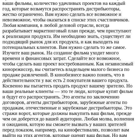
ваши фильмы, количество удачливых проектов на каждый
год, которые возьмутся распространять дистрибьюторы,
жестко ограничено. Вам нужно сделать все возможное и
невозможное, чтобы оказаться в списке этих счастливчиков.
Любая компания, в любой деловой отрасли, всегда
разрабатывает маркетинговый план прежде, чем приступают
к реализации продукта. Им необходимо знать, существует ли
подходящий рынок для их продукта, и как выходить на
потенциальных клиентов. Вам нужно сделать то же самое.
Изучите ваш рынок. На создание фильма уходит много
времени и финансовых затрат. Сделайте все возможное,
чтобы сделать ваш проект востребованным. Как независимый
кинорежиссер, вы считаетесь владельцем малого бизнеса по
продаже развлечений. В кинобизнесе важно понять, что в
действительности у вас есть 2 покупателя вашего продукта.
Косвенно вы пытаетесь продать продукт вашему зрителю. Но
ваши реальные клиенты — это те люди, которые купят фильм
и будут его распространять. Это агенты по заключению
договоров, агенты дистрибьюторов, зарубежные агенты по
продажам, отечественные и зарубежные дистрибьюторы. Это
стражи ворот, которые должны выкупить ваш фильм, прежде
чем он доберется до вашей аудитории. Любая молва, волнения
и ожидания, котоую вы сможете вызвать у ваших зрителей
перед показом, например, на кинофестивалях, позволит вам
выйти на этих агентов, которые оценят ваш фильм. Но вам