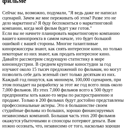
фильме
Сейчас вы, возможно, подумали, "Я ведь даже не написал
сценарий. Зачем же мне переживать об этом? Разве это не
дело маркетинга? Я буду беспокоиться о маркетинговой
компании, когда мой фильм будет уже готов."
Если вы не начнете планировать маркетинговую компанию
вашего кинопроекта в самом начале, это будет большой
ошибкой с вашей стороны. Многие талантливые
кинорежиссеры знают, как снять интересное кино, но только
некоторые из них знают, как продать интересное кино.
Давайте рассмотрим следующую статистику в мире
киноиндустрии. В среднем крупные киностудии за год
изучают около 15 тысяч предложений по фильмам, но могут
позволить себе дать зеленый свет только десяткам из них.
Каждый год пишутся, как минимум, 100,000 сценариев, при
этом попадает на разработку за этот же год всего лишь около
7,000 фильмов. Из этих 7,000 фильмов всего к 500 будут
предприняты хоть какие-то меры по распространению и
продаже. Только в 200 фильмах будут достойно представлены
профессиональные актеры. Это в большинстве своем
студийные фильмы из больших, хорошо финансируемых
независимых компаний. Большая часть этих 200 фильмов
окажутся убыточными и спонсоры потеряют деньги. Вам
нужно осознать, что, независимо от того, насколько хороши