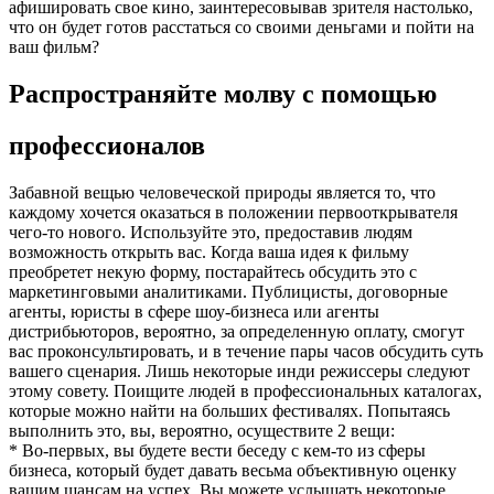
афишировать свое кино, заинтересовывав зрителя настолько,
что он будет готов расстаться со своими деньгами и пойти на
ваш фильм?
Распространяйте молву с помощью
профессионалов
Забавной вещью человеческой природы является то, что
каждому хочется оказаться в положении первооткрывателя
чего-то нового. Используйте это, предоставив людям
возможность открыть вас. Когда ваша идея к фильму
преобретет некую форму, постарайтесь обсудить это с
маркетинговыми аналитиками. Публицисты, договорные
агенты, юристы в сфере шоу-бизнеса или агенты
дистрибьюторов, вероятно, за определенную оплату, смогут
вас проконсультировать, и в течение пары часов обсудить суть
вашего сценария. Лишь некоторые инди режиссеры следуют
этому совету. Поищите людей в профессиональных каталогах,
которые можно найти на больших фестивалях. Попытаясь
выполнить это, вы, вероятно, осуществите 2 вещи:
* Во-первых, вы будете вести беседу с кем-то из сферы
бизнеса, который будет давать весьма объективную оценку
вашим шансам на успех. Вы можете услышать некоторые