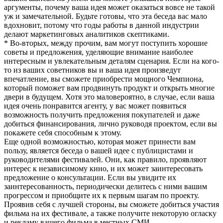
аргументы, почему ваша идея может оказаться вовсе не такой
уж и замечательной. Будьте готовы, что эта беседа вас мало
вдохновит, потому что годы работы в данной индустрии
делают маркетинговых аналитиков скептиками.
* Во-вторых, между прочим, вам могут поступить хорошие
советы и предложения, уделяющие внимание наиболее
интересным и увлекательным деталям сценария. Если на кого-
то из ваших советников вы и ваша идея произведут
впечатление, вы сможете приобрести мощного Чемпиона,
который поможет вам продвинуть продукт и открыть многие
двери в будущем. Хотя это маловероятно, в случае, если ваша
идея очень понравится агенту, у вас может появиться
возможность получить предложения покупателей и даже
добиться финансирования, лично руководя проектом, если вы
покажете себя способным к этому.
Еще одной возможностью, которая может принести вам
пользу, является беседа о вашей идее с публицистами и
руководителями фестивалей. Они, как правило, проявляют
интерес к независимому кино, и их может заинтересовать
предложение о консультации. Если вы увидите их
заинтересованность, периодически делитесь с ними вашим
прогрессом и приобщите их к первым шагам по проекту.
Проявив себя с лучшей стороны, вы сможете добиться участия
фильма на их фестивале, а также получите некоторую огласку
и рекламу вашего фильма в местных СМИ.