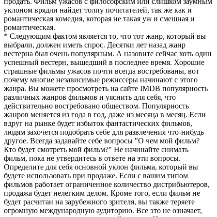
продать. Фильм ужасов с философским или слишком заумным
уклоном врядли найдет толпу почитателей, так же как и
романтическая комедия, которая не такая уж и смешная и
романтическая.
* Следующим фактом является то, что тот жанр, который вы
выбрали, должен иметь спрос. Десятки лет назад жанр
вестерна был очень популярным. А назовите сейчас хоть один
успешный вестерн, вышедший в последнее время. Хорошие
страшные фильмы ужасов почти всегда востребованы, вот
почему многие независимые режиссеры начинают с этого
жанра. Вы можете просмотреть на сайте IMDB популярность
различных жанров фильмов и уяснить для себя, что
действительно востребовано обществом. Популярность
жанров меняется из года в год, даже из месяца в месяц. Если
вдруг на рынке будет избыток фантастических фильмов,
людям захочется подобрать себе для развлечения что-нибудь
другое. Всегда задавайте себе вопросы "О чем мой фильм?
Кто будет смотреть мой фильм?" Не начинайте снимать
фильм, пока не утвердитесь в ответе на эти вопросы.
Определите для себя основной уклон фильма, который вы
будете использовать при продаже. Если с вашим типом
фильмов работает ограниченное количество дистрибьютеров,
продажа будет нелегким делом. Кроме того, если фильм не
будет расчитан на зарубежного зрителя, вы также теряете
огромную международную аудиторию. Все это не означает,