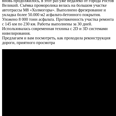
вновь продолжилось, в этот раз уже недалеко от города Ростов
Великий. Съёмка проморолика велась на большом участке
автотрассы М8 «Холмогоры». Выполнено фрезерование и
укладка более 50.000 м2 асфальто-бетонного покрытия.
Уложено 8 000 тонн асфальта. Протяженность участка ремонта
с 145 км по 230 км. Работы выполнены за 30 дней.
Использовалась современная техника с 2D и 3D системами
нивелирования.
Предлагаем и вам посмотреть, как проходила реконструкция
дороги, приятного просмотра