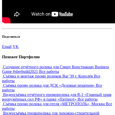
Поделиться
Email
VK
Похожее
Портфолио
Создание отчётного ролика для Смарт Констракшн Business
Game #sberbuild2021
Все работы
Съёмка и монтаж промо роликов Bar’39 г. Королёв
Все
работы
Съёмка промо ролика для ДСК «Деловые решения»
Все
работы
Видеосъёмка отчётного проморолика для R-1 «Главный храм
вооружённых сил РФ» в парке «Патриот»
Все работы
Съёмка промо ролика для отеля «МЕТРОПОЛЬ», Москва
Все
работы
Видеосъёмка проморолика для дорожно-строительной