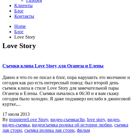
Галерея
Клиенты
Блог
Контакты
Home
Блог
Love Story
Love Story
Съемки клипа Love Story для Оганеза и Елены
Давно я что-то не писал в блог, пора нарушить это молчание и
сегодня как раз есть интересный повод: был второй день
съемок клипа в стиле Love Story для замечательной пары
Оганеза и Елены. Съемки начались в 06:30 и я вам скажу
сегодня было холодно. Я даже подзамерз неслабо в джинсовой
куртке,...
17 июля 2013
By
troppierre
Love Story
,
видео-съемка
clip
,
love story
,
видео
,
видео-съемка
,
видеосъемка ролика об истории любви
,
съемка
лав стори
,
съемка ролика лав стори
,
фильм