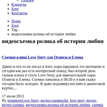
Галерея
Клиенты
Блог
Контакты
Home
Блог
Tag -
видеосъемка ролика об истории любви
видеосъемка ролика об истории любви
Съемки клипа Love Story для Оганеза и Елены
Давно я что-то не писал в блог, пора нарушить это молчание и
сегодня как раз есть интересный повод: был второй день
съемок клипа в стиле Love Story для замечательной пары
Оганеза и Елены. Съемки начались в 06:30 и я вам скажу
сегодня было холодно. Я даже подзамерз неслабо в джинсовой
куртке,...
17 июля 2013
By
troppierre
Love Story
,
видео-съемка
clip
,
love story
,
видео
,
видео-съемка
,
видеосъемка ролика об истории любви
,
съемка