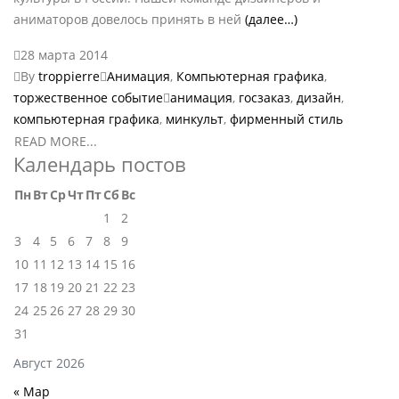
аниматоров довелось принять в ней
(далее…)
28 марта 2014
By
troppierre
Анимация
,
Компьютерная графика
,
торжественное событие
анимация
,
госзаказ
,
дизайн
,
компьютерная графика
,
минкульт
,
фирменный стиль
READ MORE...
Календарь постов
Пн
Вт
Ср
Чт
Пт
Сб
Вс
1
2
3
4
5
6
7
8
9
10
11
12
13
14
15
16
17
18
19
20
21
22
23
24
25
26
27
28
29
30
31
Август 2026
« Мар